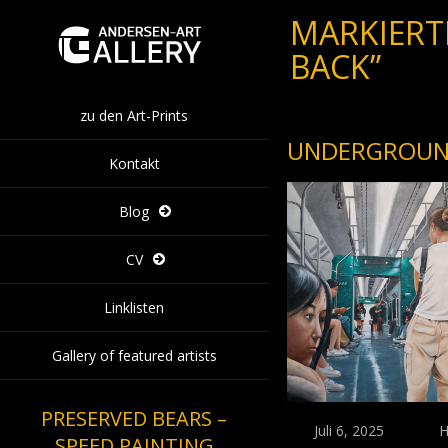
MARKIERT
BACK”
zu den Art-Prints
UNDERGROU
Kontakt
Blog
CV
Linklisten
Gallery of featured artists
PRESERVED BEARS –
Juli 6, 2025
H
SPEED PAINTING